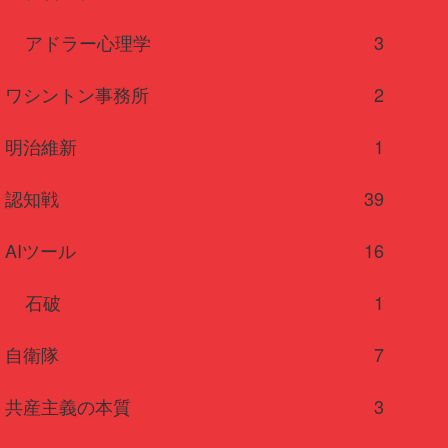
アドラー心理学
3
ワシントン事務所
2
明治維新
1
認知戦
39
AIツール
16
石破
1
自衛隊
7
共産主義の本質
3