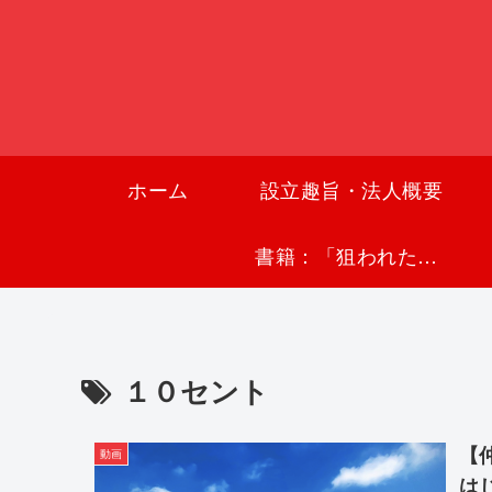
ホーム
設立趣旨・法人概要
書籍：「狙われた沖縄〜真実の沖縄史が日本を救う〜」
１０セント
【
動画
は