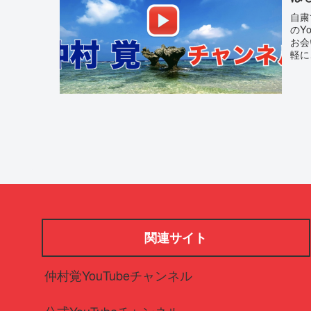
自粛
のY
お会
軽に
関連サイト
仲村覚YouTubeチャンネル
公式YouTubeチャンネル