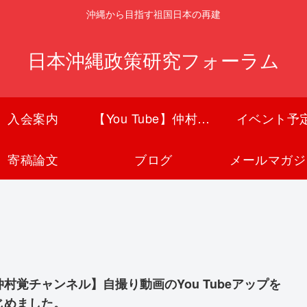
沖縄から目指す祖国日本の再建
日本沖縄政策研究フォーラム
入会案内
【You Tube】仲村覚チャンネル
イベント予
寄稿論文
ブログ
メールマガジ
仲村覚チャンネル】自撮り動画のYou Tubeアップを
じめました。