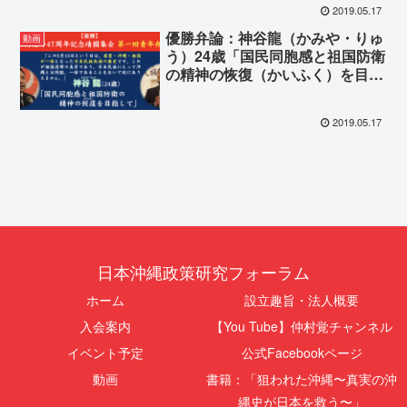
2019.05.17
優勝弁論：神谷龍（かみや・りゅ
動画
う）24歳「国民同胞感と祖国防衛
の精神の恢復（かいふく）を目指
して」
2019.05.17
日本沖縄政策研究フォーラム
ホーム
設立趣旨・法人概要
入会案内
【You Tube】仲村覚チャンネル
イベント予定
公式Facebookページ
動画
書籍：「狙われた沖縄〜真実の沖
縄史が日本を救う〜」