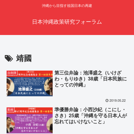
沖縄から目指す祖国日本の再建
日本沖縄政策研究フォーラム
靖國
第三位弁論：池澤盛之（いけざ
自衛隊
わ・もりゆき）38歳「日本民族に
とっての沖縄」
2019.05.22
準優勝弁論：小西沙紀（こにし・
動画
さき）25歳「沖縄を守る日本人が
忘れてはいけないこと」