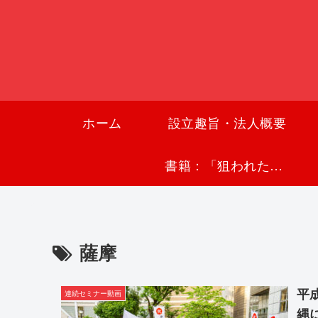
ホーム
設立趣旨・法人概要
書籍：「狙われた沖縄〜真実の沖縄史が日本を救う〜」
薩摩
平
連続セミナー動画
縄