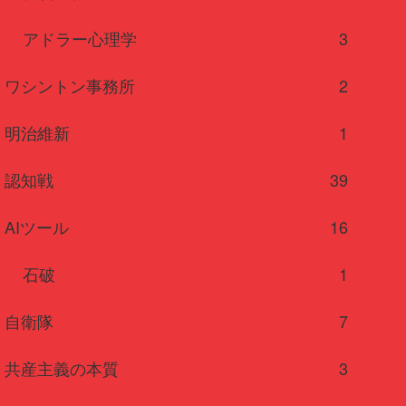
アドラー心理学
3
ワシントン事務所
2
明治維新
1
認知戦
39
AIツール
16
石破
1
自衛隊
7
共産主義の本質
3