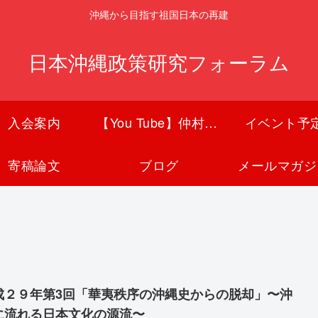
沖縄から目指す祖国日本の再建
日本沖縄政策研究フォーラム
入会案内
【You Tube】仲村覚チャンネル
イベント予
寄稿論文
ブログ
メールマガジ
成２９年第3回「華夷秩序の沖縄史からの脱却」〜沖
に流れる日本文化の源流〜