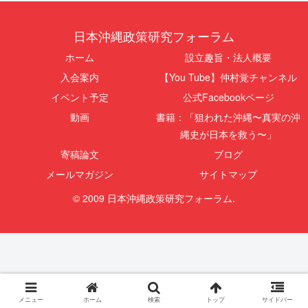
日本沖縄政策研究フォーラム
ホーム
設立趣旨・法人概要
入会案内
【You Tube】仲村覚チャンネル
イベント予定
公式Facebookページ
動画
書籍：「狙われた沖縄〜真実の沖
縄史が日本を救う〜」
寄稿論文
ブログ
メールマガジン
サイトマップ
© 2009 日本沖縄政策研究フォーラム.
メニュー
ホーム
検索
トップ
サイドバー