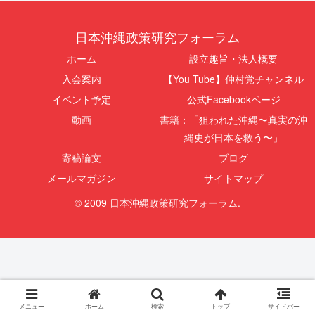
日本沖縄政策研究フォーラム
ホーム
設立趣旨・法人概要
入会案内
【You Tube】仲村覚チャンネル
イベント予定
公式Facebookページ
動画
書籍：「狙われた沖縄〜真実の沖
縄史が日本を救う〜」
寄稿論文
ブログ
メールマガジン
サイトマップ
© 2009 日本沖縄政策研究フォーラム.
メニュー
ホーム
検索
トップ
サイドバー