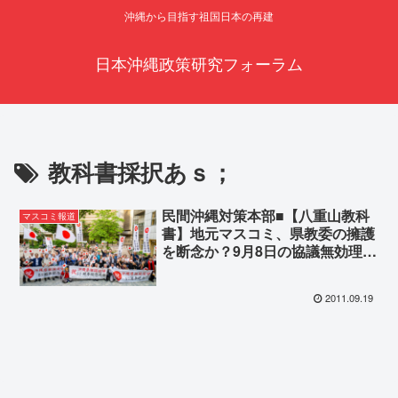
沖縄から目指す祖国日本の再建
日本沖縄政策研究フォーラム
教科書採択あｓ；
民間沖縄対策本部■【八重山教科
マスコミ報道
書】地元マスコミ、県教委の擁護
を断念か？9月8日の協議無効理由
を報道
2011.09.19