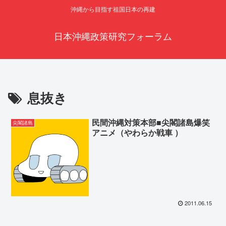
沖縄から目指す祖国日本の再建
日本沖縄政策研究フォーラム
息抜き
民間沖縄対策本部■尖閣諸島爆笑
尖閣諸島
アニメ（やわらか戦車 ）
2011.06.15