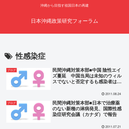
沖縄から目指す祖国日本の再建
日本沖縄政策研究フォーラム
性感染症
民間沖縄対策本部■中国 陰性エイ
ブログ
ズ蔓延 中国当局は未知のウィル
スでないと否定するも感染者は否
定的
2011.08.24
民間沖縄対策本部■日本で治療薬
ブログ
のない新種の淋病発見、国際性感
染症研究会議（カナダ）で報告
2011.07.21