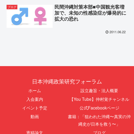
民間沖縄対策本部■中国観光客増
ブログ
加で、未知の性感染症が爆発的に
拡大の恐れ
2011.06.22
日本沖縄政策研究フォーラム
ホーム
設立趣旨・法人概要
入会案内
【You Tube】仲村覚チャンネル
イベント予定
公式Facebookページ
動画
書籍：「狙われた沖縄〜真実の沖
縄史が日本を救う〜」
寄稿論文
ブログ