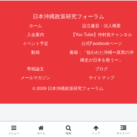
日本沖縄政策研究フォーラム
ホーム
設立趣旨・法人概要
入会案内
【You Tube】仲村覚チャンネル
イベント予定
公式Facebookページ
動画
書籍：「狙われた沖縄〜真実の沖
縄史が日本を救う〜」
寄稿論文
ブログ
メールマガジン
サイトマップ
© 2009 日本沖縄政策研究フォーラム.
メニュー
ホーム
検索
トップ
サイドバー