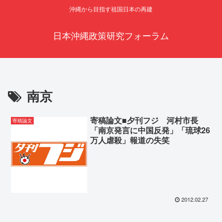
沖縄から目指す祖国日本の再建
日本沖縄政策研究フォーラム
南京
寄稿論文■夕刊フジ 河村市長
寄稿論文
「南京発言に中国反発」「琉球26
万人虐殺」報道の失笑
2012.02.27