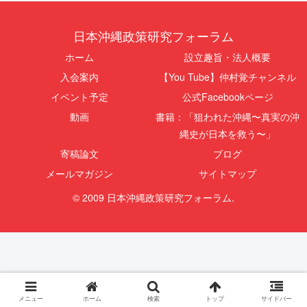
日本沖縄政策研究フォーラム
ホーム
設立趣旨・法人概要
入会案内
【You Tube】仲村覚チャンネル
イベント予定
公式Facebookページ
動画
書籍：「狙われた沖縄〜真実の沖
縄史が日本を救う〜」
寄稿論文
ブログ
メールマガジン
サイトマップ
© 2009 日本沖縄政策研究フォーラム.
メニュー
ホーム
検索
トップ
サイドバー