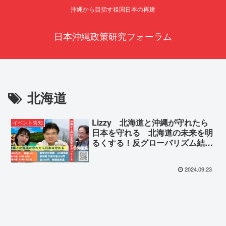
沖縄から目指す祖国日本の再建
日本沖縄政策研究フォーラム
北海道
Lizzy 北海道と沖縄が守れたら
イベント告知
日本を守れる 北海道の未来を明
るくする！反グローバリズム結
集！特別ゲスト 仲村覚先生 Lizzy
＆海堂拓己
2024.09.23