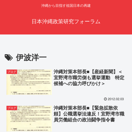
沖縄から目指す祖国日本の再建
日本沖縄政策研究フォーラム
伊波洋一
沖縄対策本部長■【産経新聞】＜
ブログ
宜野湾市職労側も選挙運動 特定
候補への協力呼びかけ＞
2012.02.03
沖縄対策本部長■【緊急拡散依
ブログ
頼】公職選挙法違反！宜野湾市職
員労働組合の政治闘争指令書