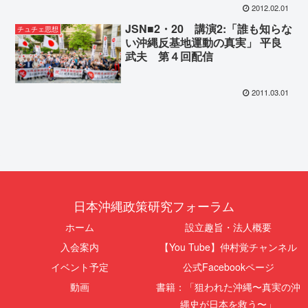
2012.02.01
JSN■2・20 講演2:「誰も知らな
チュチェ思想
い沖縄反基地運動の真実」 平良
武夫 第４回配信
2011.03.01
日本沖縄政策研究フォーラム
ホーム
設立趣旨・法人概要
入会案内
【You Tube】仲村覚チャンネル
イベント予定
公式Facebookページ
動画
書籍：「狙われた沖縄〜真実の沖
縄史が日本を救う〜」