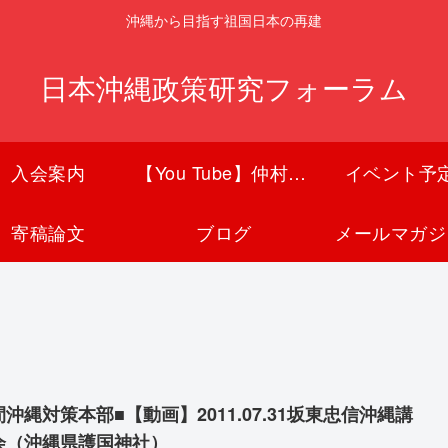
沖縄から目指す祖国日本の再建
日本沖縄政策研究フォーラム
入会案内
【You Tube】仲村覚チャンネル
イベント予
寄稿論文
ブログ
メールマガジ
沖縄対策本部■【動画】2011.07.31坂東忠信沖縄講
会（沖縄県護国神社）