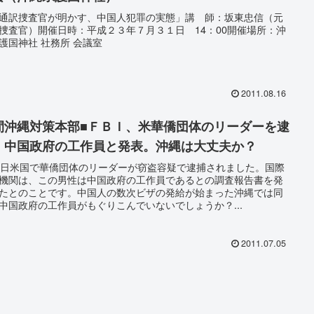
通訳捜査官が明かす、中国人犯罪の実態」講 師：坂東忠信（元
捜査官）開催日時：平成２３年７月３１日 14：00開催場所：沖
護国神社 社務所 会議室
2011.08.16
間沖縄対策本部■ＦＢＩ、米華僑団体のリーダーを逮
 中国政府の工作員と発表。沖縄は大丈夫か？
1日米国で華僑団体のリーダーが窃盗容疑で逮捕されました。国際
機関は、この男性は中国政府の工作員であるとの調査報告書を発
たとのことです。中国人の数次ビザの発給が始まった沖縄では同
中国政府の工作員がもぐりこんでいないでしょうか？...
2011.07.05