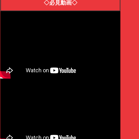
◇必見動画◇