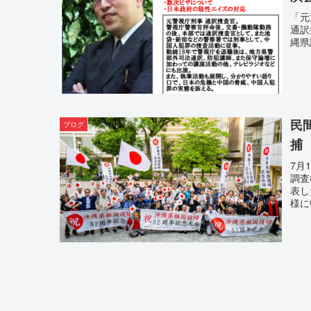
「元
通訳
縄県
民
ブログ
捕
7月
調査
表し
様に