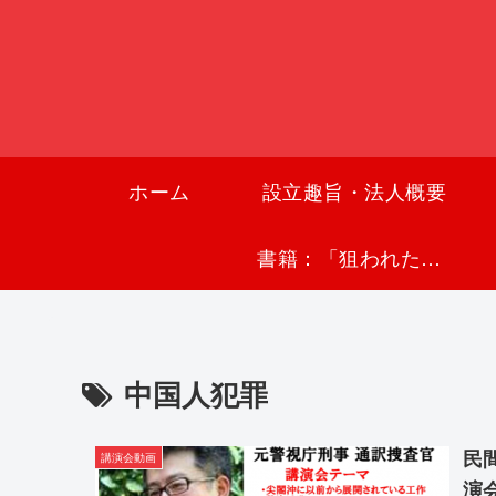
ホーム
設立趣旨・法人概要
書籍：「狙われた沖縄〜真実の沖縄史が日本を救う〜」
中国人犯罪
民間
講演会動画
演