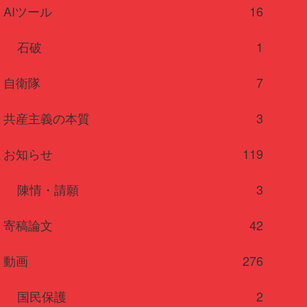
AIツール
16
石破
1
自衛隊
7
共産主義の本質
3
お知らせ
119
陳情・請願
3
寄稿論文
42
動画
276
国民保護
2