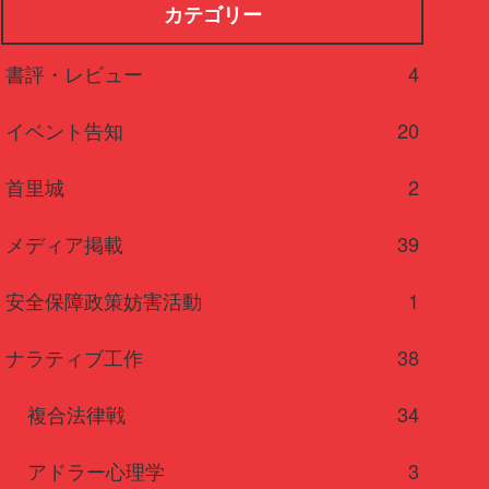
カテゴリー
書評・レビュー
4
イベント告知
20
首里城
2
メディア掲載
39
安全保障政策妨害活動
1
ナラティブ工作
38
複合法律戦
34
アドラー心理学
3