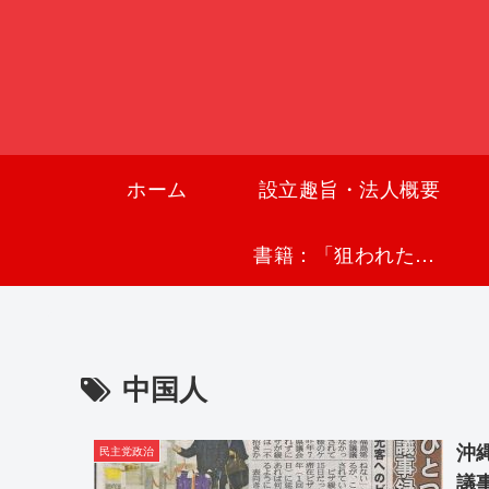
ホーム
設立趣旨・法人概要
書籍：「狙われた沖縄〜真実の沖縄史が日本を救う〜」
中国人
沖
民主党政治
議