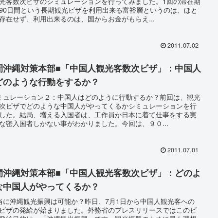
光客数次ビザのシミュレーションを行ってみました。1回の滞在期
90日間という長期観光ビザを利用出来る富裕層というのは、ほと
存在せず、利用出来るのは、国からお金がもらえ...
2011.07.02
間沖縄対策本部■「中国人観光客数次ビザ」：中国人
どのような行動をするか？
ミュレーション２：中国人はどのように行動するか？前回は、観光
次ビザでどのような中国人がやってくるかシミュレーションを行
した。結局、増える入国者は、工作員か日本に着て仕事をする実
な密入国者しかない事がわかりました。今回は、９０...
2011.07.01
間沖縄対策本部■「中国人観光客数次ビザ」：どのよ
な中国人がやってくるか？
当に沖縄観光振興は可能か？昨日、7月1日から中国人観光客への
ビザの発給が始まりました。外務省のプレスリリースではこのビ