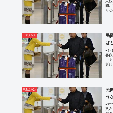
人観
間が
んど
民
民主党政治
は
■シ
客数
いま
質的
民
民主党政治
う
■本
数次