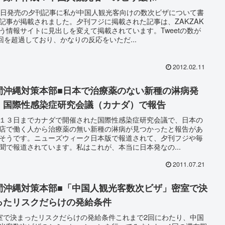
8日発売の夕刊記事に私が中国人観光客向けの数次ビザについて書
記事が掲載されました。夕刊フジに掲載された記事は、ZAKZAK
う情報サイトに見出しを変えて掲載されています。Tweetの数が
0回を超過しており、かなりの反応をいただ...
2012.02.11
間沖縄対策本部■日本で治療薬のない新種の淋病発
、国際性感染症研究会議（カナダ）で報告
１３日までカナダで開催された国際性感染症研究会議で、日本の
店で働く人から治療薬の無い新種の淋病が見つかったと報告があ
そうです。ニューズウィーク日本版で報道されて、夕刊フジや毎
聞で報道されています。私はこれが、本当に日本発なの...
2011.07.21
間沖縄対策本部■「中国人観光客数次ビザ」密室で決
ったリスクだらけの発給条件
室で決まったリスクだらけの発給条件これまで2回にわたり、中国