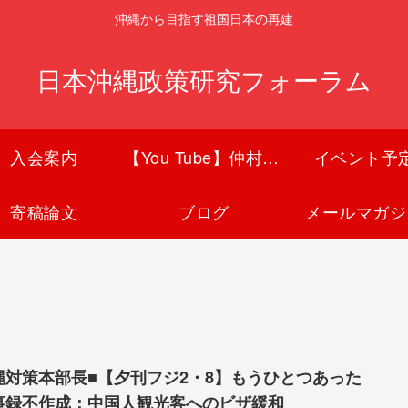
沖縄から目指す祖国日本の再建
日本沖縄政策研究フォーラム
入会案内
【You Tube】仲村覚チャンネル
イベント予
寄稿論文
ブログ
メールマガジ
縄対策本部長■【夕刊フジ2・8】もうひとつあった
事録不作成：中国人観光客へのビザ緩和