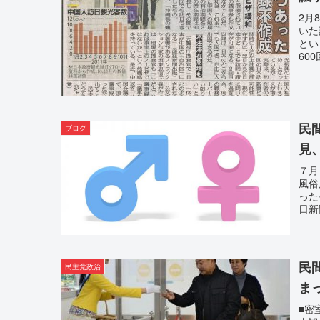
2月
いた
とい
60
民
ブログ
見
７月
風俗
った
日新
民
民主党政治
ま
■密