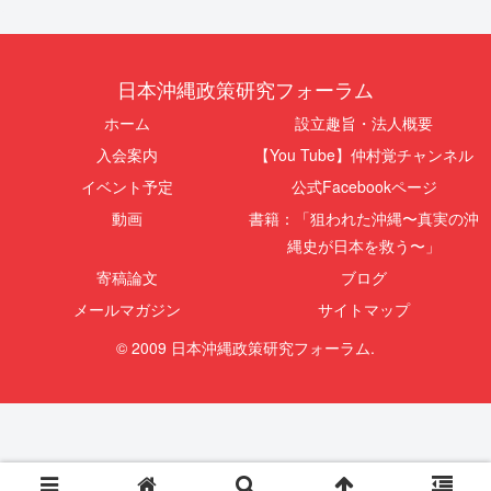
日本沖縄政策研究フォーラム
ホーム
設立趣旨・法人概要
入会案内
【You Tube】仲村覚チャンネル
イベント予定
公式Facebookページ
動画
書籍：「狙われた沖縄〜真実の沖
縄史が日本を救う〜」
寄稿論文
ブログ
メールマガジン
サイトマップ
© 2009 日本沖縄政策研究フォーラム.