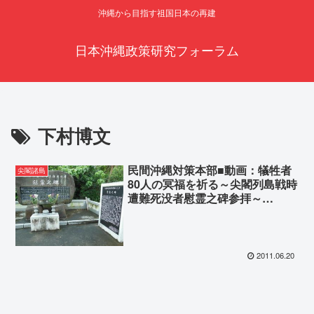
沖縄から目指す祖国日本の再建
日本沖縄政策研究フォーラム
下村博文
民間沖縄対策本部■動画：犠牲者
尖閣諸島
80人の冥福を祈る～尖閣列島戦時
遭難死没者慰霊之碑参拝～
(2011.6.18)
2011.06.20