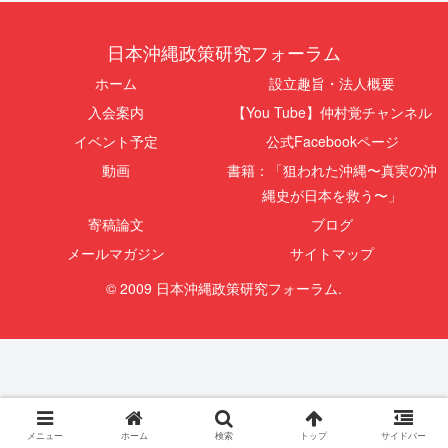
日本沖縄政策研究フォーラム
ホーム
設立趣旨・法人概要
入会案内
【You Tube】仲村覚チャンネル
イベント予定
公式Facebookページ
動画
書籍：「狙われた沖縄〜真実の沖
縄史が日本を救う〜」
寄稿論文
ブログ
メールマガジン
サイトマップ
© 2009 日本沖縄政策研究フォーラム.
メニュー
ホーム
検索
トップ
サイドバー