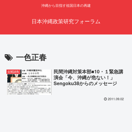
沖縄から目指す祖国日本の再建
日本沖縄政策研究フォーラム
一色正春
民間沖縄対策本部■10・１緊急講
尖閣諸島
演会「今、沖縄が危ない！」
Sengoku38からのメッセージ
2011.09.02