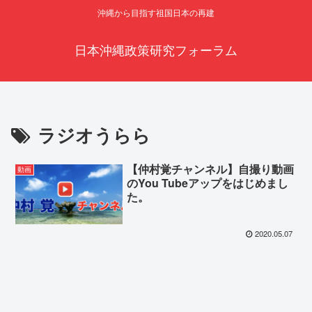
沖縄から目指す祖国日本の再建
日本沖縄政策研究フォーラム
ラジオうらら
【仲村覚チャンネル】自撮り動画
動画
のYou Tubeアップをはじめまし
た。
2020.05.07