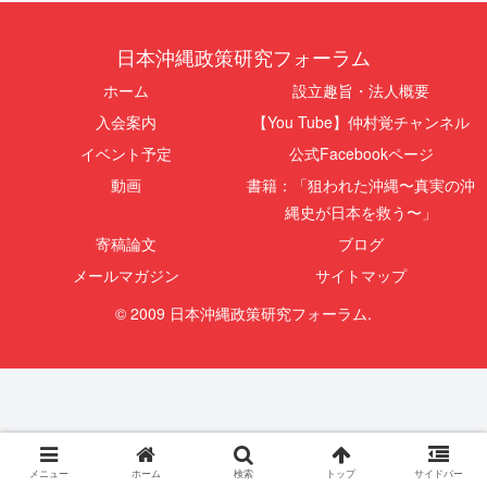
日本沖縄政策研究フォーラム
ホーム
設立趣旨・法人概要
入会案内
【You Tube】仲村覚チャンネル
イベント予定
公式Facebookページ
動画
書籍：「狙われた沖縄〜真実の沖
縄史が日本を救う〜」
寄稿論文
ブログ
メールマガジン
サイトマップ
© 2009 日本沖縄政策研究フォーラム.
メニュー
ホーム
検索
トップ
サイドバー