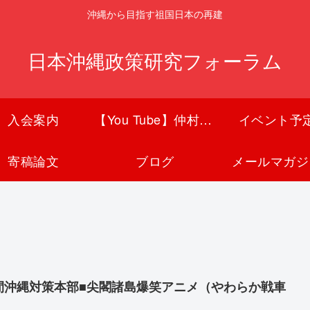
沖縄から目指す祖国日本の再建
日本沖縄政策研究フォーラム
入会案内
【You Tube】仲村覚チャンネル
イベント予
寄稿論文
ブログ
メールマガジ
間沖縄対策本部■尖閣諸島爆笑アニメ（やわらか戦車