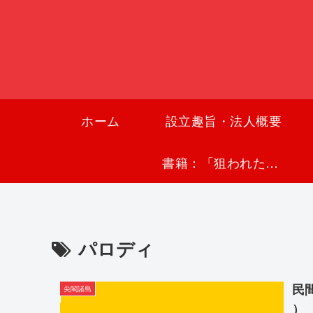
ホーム
設立趣旨・法人概要
書籍：「狙われた沖縄〜真実の沖縄史が日本を救う〜」
パロディ
民
尖閣諸島
）