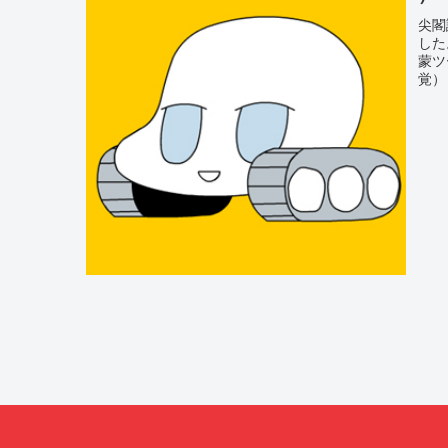
尖閣
した
蒙ツ
覚）