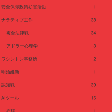
安全保障政策妨害活動
1
ナラティブ工作
38
複合法律戦
34
アドラー心理学
3
ワシントン事務所
2
明治維新
1
認知戦
39
AIツール
16
石破
1