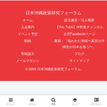
日本沖縄政策研究フォーラム
ホーム
設立趣旨・法人概要
入会案内
【You Tube】仲村覚チャンネル
イベント予定
公式Facebookページ
動画
書籍：「狙われた沖縄〜真実の沖
縄史が日本を救う〜」
寄稿論文
ブログ
メールマガジン
サイトマップ
© 2009 日本沖縄政策研究フォーラム.
メニュー
ホーム
検索
トップ
サイドバー