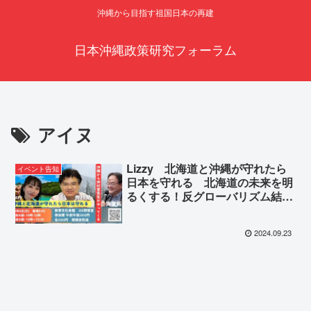
沖縄から目指す祖国日本の再建
日本沖縄政策研究フォーラム
アイヌ
Lizzy 北海道と沖縄が守れたら
イベント告知
日本を守れる 北海道の未来を明
るくする！反グローバリズム結
集！特別ゲスト 仲村覚先生 Lizzy
＆海堂拓己
2024.09.23